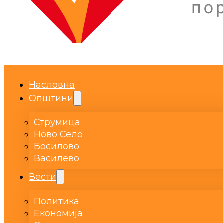
Насловна
Општини
Струмица
Ново Село
Босилово
Василево
Вести
Политика
Економија