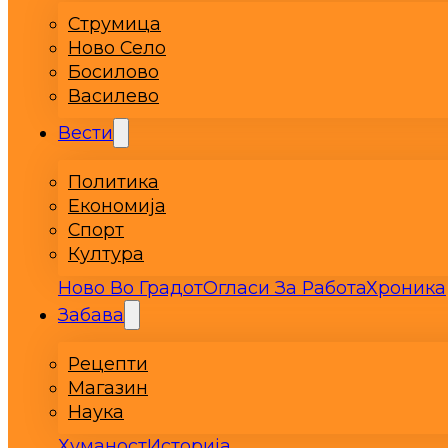
Струмица
Ново Село
Босилово
Василево
Вести
Политика
Економија
Спорт
Култура
Ново Во Градот
Огласи За Работа
Хроника
Забава
Рецепти
Магазин
Наука
Хуманост
Историја