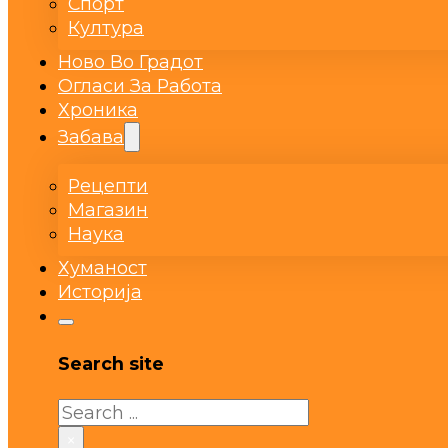
Спорт
Култура
Ново Во Градот
Огласи За Работа
Хроника
Забава
Рецепти
Магазин
Наука
Хуманост
Историја
Search site
Search
×