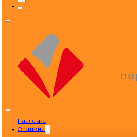
Насловна
Општини