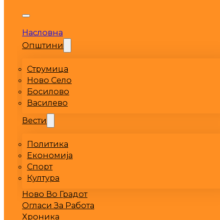
Насловна
Општини
Струмица
Ново Село
Босилово
Василево
Вести
Политика
Економија
Спорт
Култура
Ново Во Градот
Огласи За Работа
Хроника