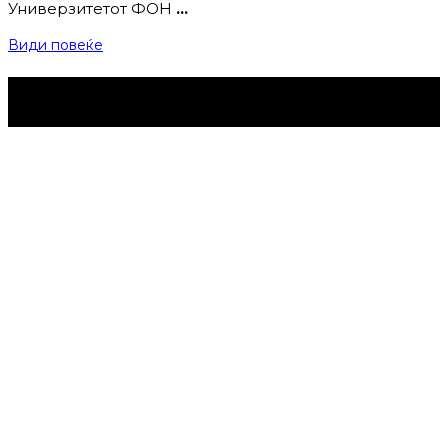
Универзитетот ФОН
…
Види повеќе
Струмица Денес © 2024