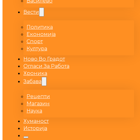
Василево
Вести
Политика
Економија
Спорт
Култура
Ново Во Градот
Огласи За Работа
Хроника
Забава
Рецепти
Магазин
Наука
Хуманост
Историја