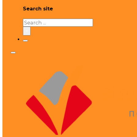
Search site
Search
×