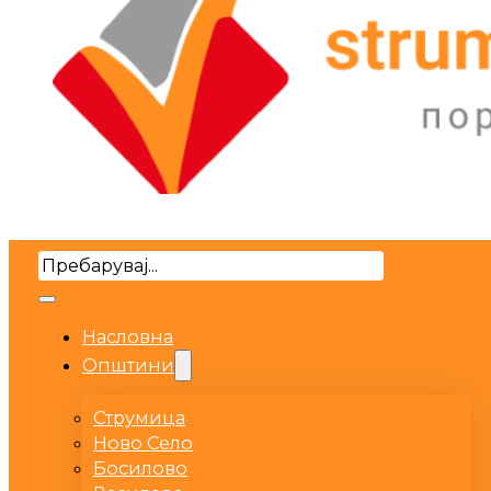
Search
Насловна
Општини
Струмица
Ново Село
Босилово