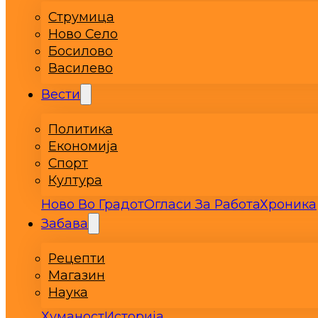
Струмица
Ново Село
Босилово
Василево
Вести
Политика
Економија
Спорт
Култура
Ново Во Градот
Огласи За Работа
Хроника
Забава
Рецепти
Магазин
Наука
Хуманост
Историја