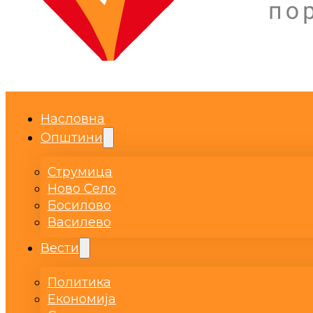
Насловна
Општини
Струмица
Ново Село
Босилово
Василево
Вести
Политика
Економија