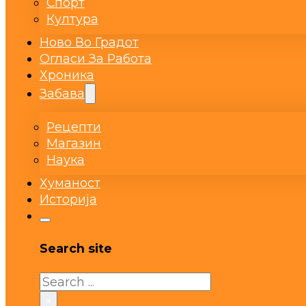
Спорт
Култура
Ново Во Градот
Огласи За Работа
Хроника
Забава
Рецепти
Магазин
Наука
Хуманост
Историја
Search site
Search
×