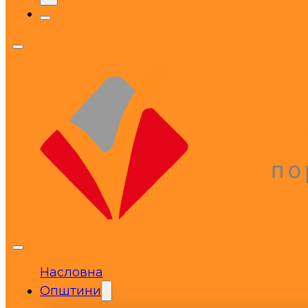
Насловна
Општини