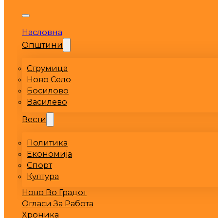
Насловна
Општини
Струмица
Ново Село
Босилово
Василево
Вести
Политика
Економија
Спорт
Култура
Ново Во Градот
Огласи За Работа
Хроника