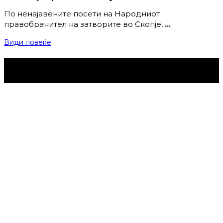
По ненајавените посети на Народниот
правобранител на затворите во Скопје,
…
Види повеќе
Струмица Денес © 2024