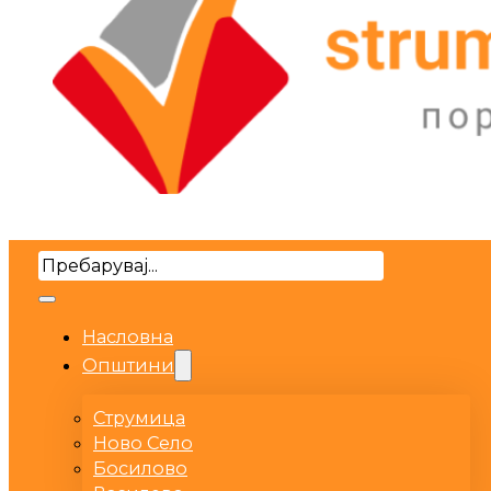
Search
Насловна
Општини
Струмица
Ново Село
Босилово