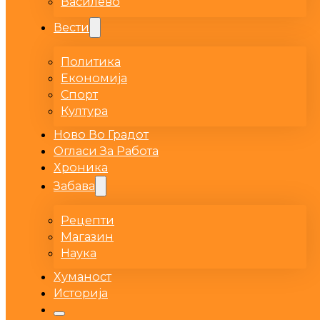
Василево
Вести
Политика
Економија
Спорт
Култура
Ново Во Градот
Огласи За Работа
Хроника
Забава
Рецепти
Магазин
Наука
Хуманост
Историја