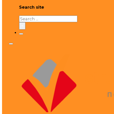
Search site
Search
×