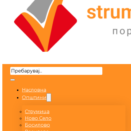
Search
Насловна
Општини
Струмица
Ново Село
Босилово