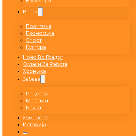
Василево
Вести
Политика
Економија
Спорт
Култура
Ново Во Градот
Огласи За Работа
Хроника
Забава
Рецепти
Магазин
Наука
Хуманост
Историја