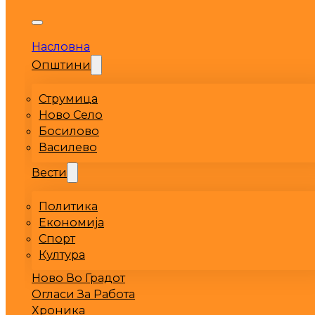
Насловна
Општини
Струмица
Ново Село
Босилово
Василево
Вести
Политика
Економија
Спорт
Култура
Ново Во Градот
Огласи За Работа
Хроника