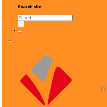
Search site
Search
×