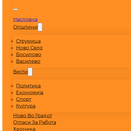
Насловна
Општини
Струмица
Ново Село
Босилово
Василево
Вести
Политика
Економија
Спорт
Култура
Ново Во Градот
Огласи За Работа
Хроника