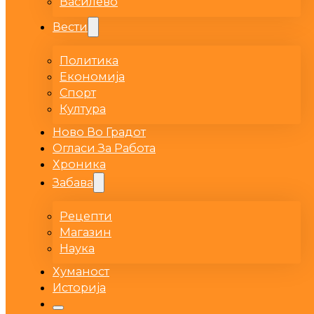
Василево
Вести
Политика
Економија
Спорт
Култура
Ново Во Градот
Огласи За Работа
Хроника
Забава
Рецепти
Магазин
Наука
Хуманост
Историја