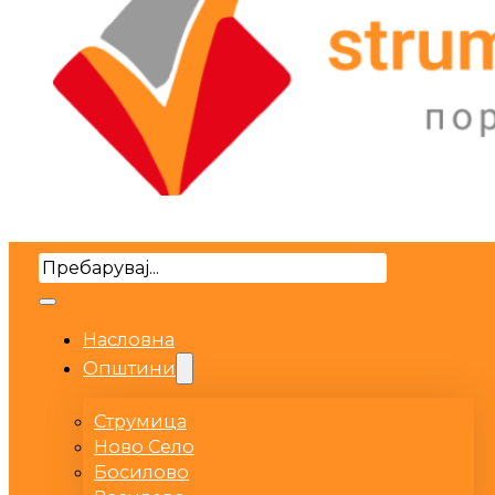
Search
Насловна
Општини
Струмица
Ново Село
Босилово