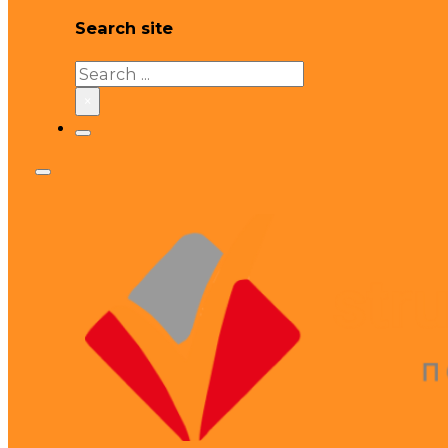
Search site
Search
×