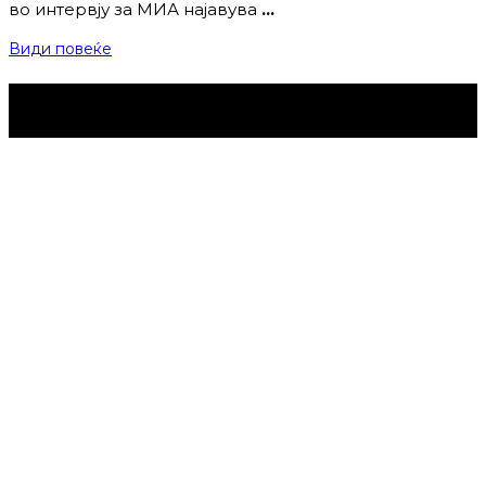
во интервју за МИА најавува
…
Види повеќе
Струмица Денес © 2024