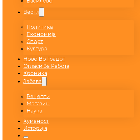
Василево
Вести
Политика
Економија
Спорт
Култура
Ново Во Градот
Огласи За Работа
Хроника
Забава
Рецепти
Магазин
Наука
Хуманост
Историја