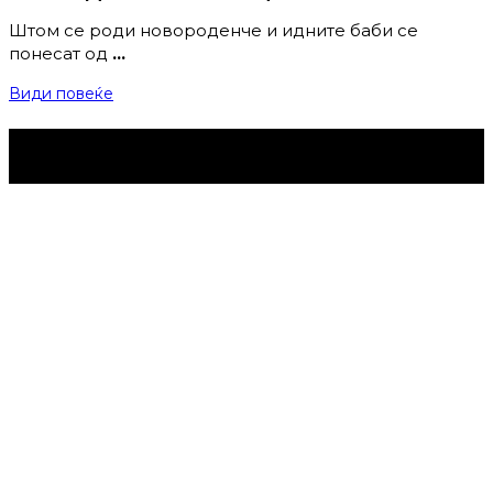
Штом се роди новороденче и идните баби се
понесат од
…
Види повеќе
Струмица Денес © 2024