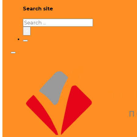
Search site
Search
×