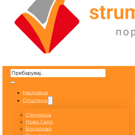
Search
Насловна
Општини
Струмица
Ново Село
Босилово