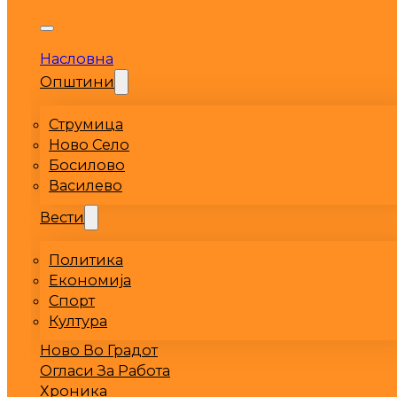
Насловна
Општини
Струмица
Ново Село
Босилово
Василево
Вести
Политика
Економија
Спорт
Култура
Ново Во Градот
Огласи За Работа
Хроника