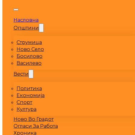
Насловна
Општини
Струмица
Ново Село
Босилово
Василево
Вести
Политика
Економија
Спорт
Култура
Ново Во Градот
Огласи За Работа
Хроника