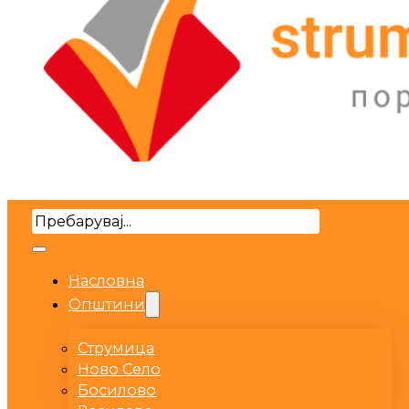
Search
Насловна
Општини
Струмица
Ново Село
Босилово