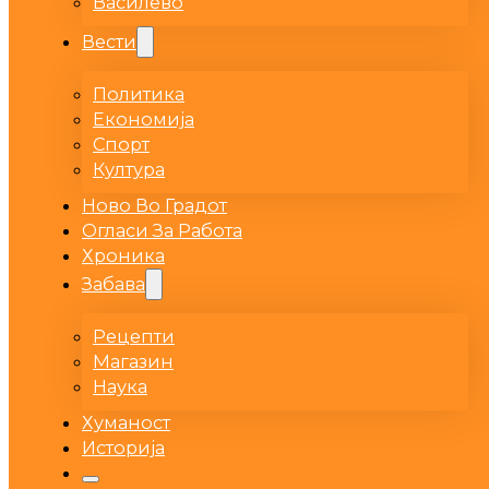
Василево
Вести
Политика
Економија
Спорт
Култура
Ново Во Градот
Огласи За Работа
Хроника
Забава
Рецепти
Магазин
Наука
Хуманост
Историја