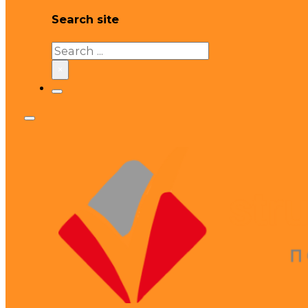
Search site
Search
×