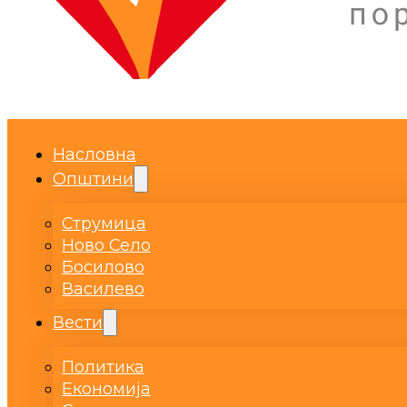
Насловна
Општини
Струмица
Ново Село
Босилово
Василево
Вести
Политика
Економија