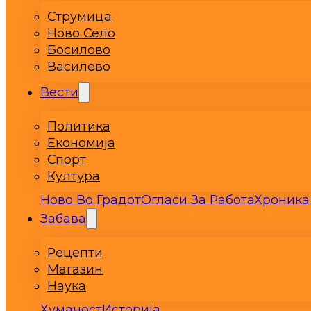
Струмица
Ново Село
Босилово
Василево
Вести
Политика
Економија
Спорт
Култура
Ново Во Градот
Огласи За Работа
Хроника
Забава
Рецепти
Магазин
Наука
Хуманост
Историја