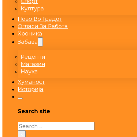
Спорт
Култура
Ново Во Градот
Огласи За Работа
Хроника
Забава
Рецепти
Магазин
Наука
Хуманост
Историја
Search site
Search
×