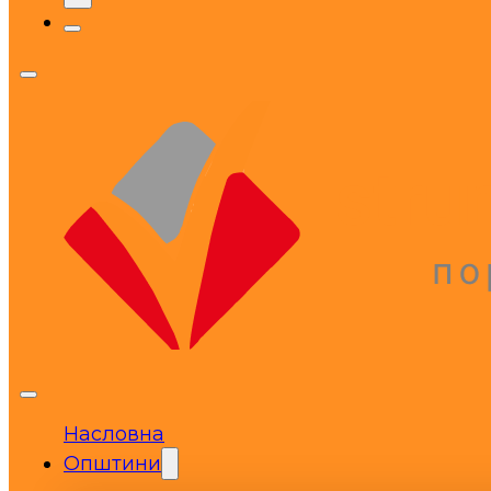
Насловна
Општини