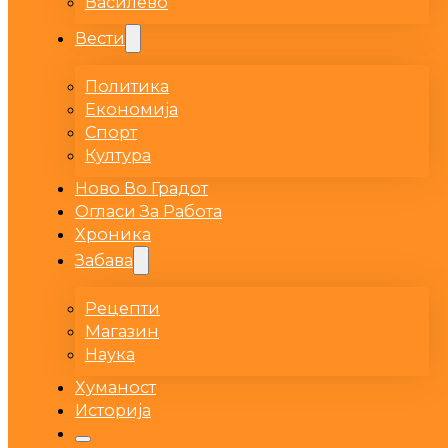
Василево
Вести
Политика
Економија
Спорт
Култура
Ново Во Градот
Огласи За Работа
Хроника
Забава
Рецепти
Магазин
Наука
Хуманост
Историја