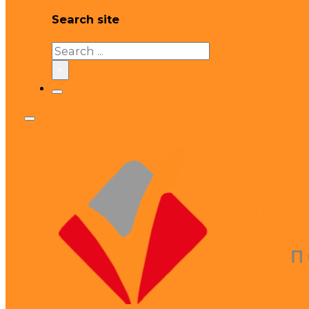
Search site
Search
×