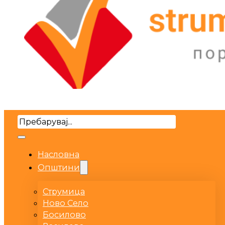
Search
Насловна
Општини
Струмица
Ново Село
Босилово