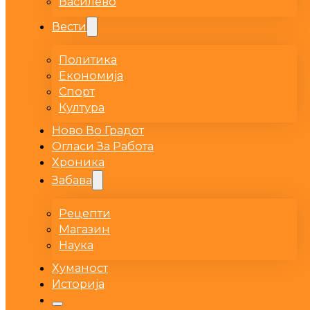
Василево
Вести
Политика
Економија
Спорт
Култура
Ново Во Градот
Огласи За Работа
Хроника
Забава
Рецепти
Магазин
Наука
Хуманост
Историја