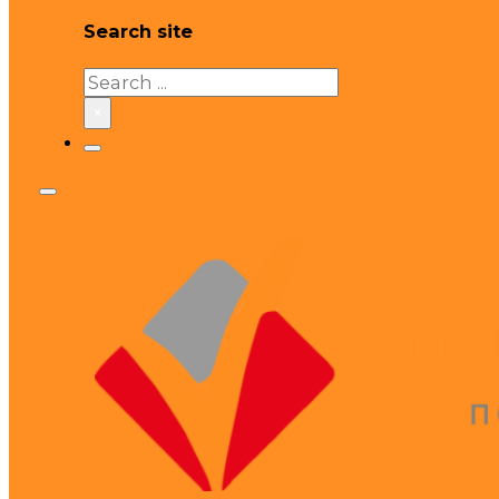
Search site
Search
×