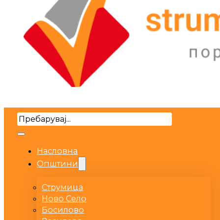
Search
Насловна
Општини
Струмица
Ново Село
Босилово