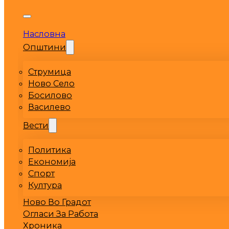
Насловна
Општини
Струмица
Ново Село
Босилово
Василево
Вести
Политика
Економија
Спорт
Култура
Ново Во Градот
Огласи За Работа
Хроника