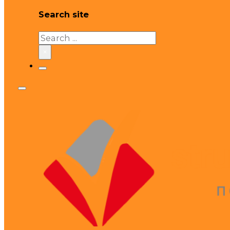
Search site
Search
×