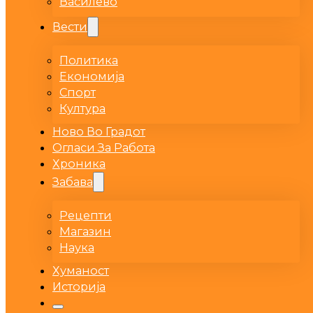
Василево
Вести
Политика
Економија
Спорт
Култура
Ново Во Градот
Огласи За Работа
Хроника
Забава
Рецепти
Магазин
Наука
Хуманост
Историја