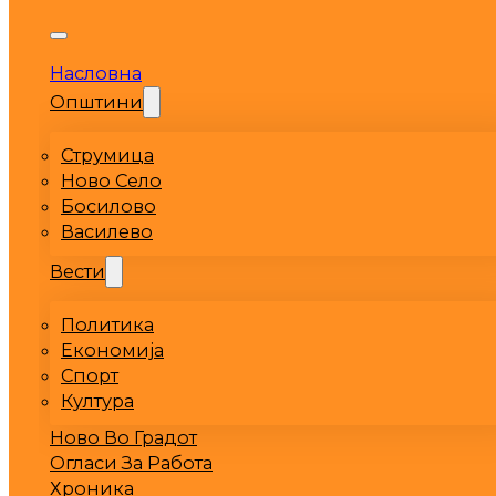
Насловна
Општини
Струмица
Ново Село
Босилово
Василево
Вести
Политика
Економија
Спорт
Култура
Ново Во Градот
Огласи За Работа
Хроника