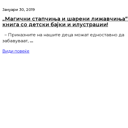
Јануари 30, 2019
„Магични стапчиња и шарени лижавчиња“ 
книга со детски бајки и илустрации!
– Приказните на нашите деца можат едноставно да
забавуваат,
…
Види повеќе