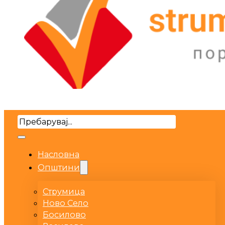
Search
Насловна
Општини
Струмица
Ново Село
Босилово