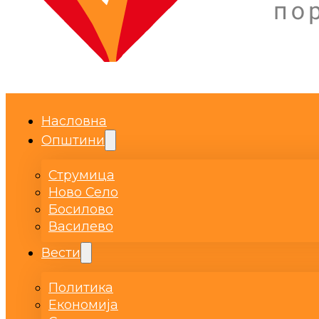
Насловна
Општини
Струмица
Ново Село
Босилово
Василево
Вести
Политика
Економија