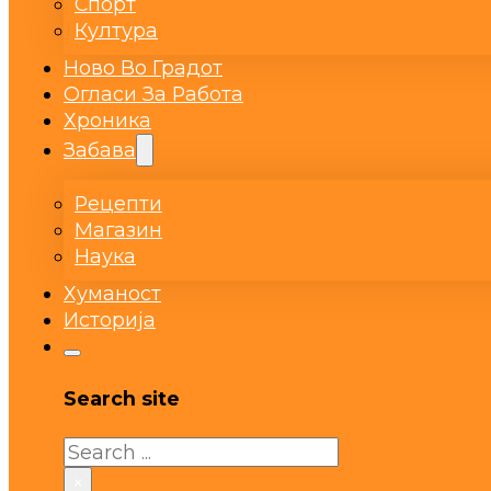
Спорт
Култура
Ново Во Градот
Огласи За Работа
Хроника
Забава
Рецепти
Магазин
Наука
Хуманост
Историја
Search site
Search
×