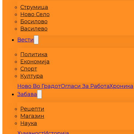
Струмица
Ново Село
Босилово
Василево
Вести
Политика
Економија
Спорт
Култура
Ново Во Градот
Огласи За Работа
Хроника
Забава
Рецепти
Магазин
Наука
Хуманост
Историја