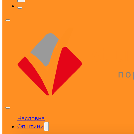
Насловна
Општини