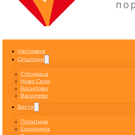
Насловна
Општини
Струмица
Ново Село
Босилово
Василево
Вести
Политика
Економија