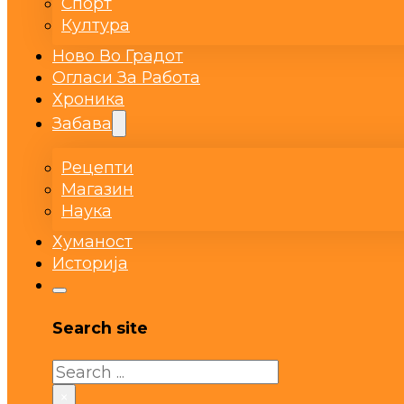
Спорт
Култура
Ново Во Градот
Огласи За Работа
Хроника
Забава
Рецепти
Магазин
Наука
Хуманост
Историја
Search site
Search
×