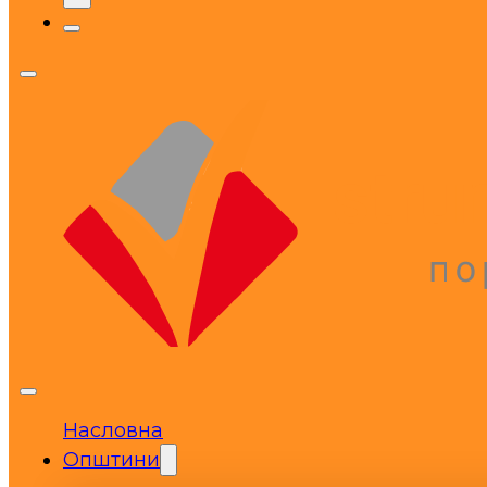
Насловна
Општини