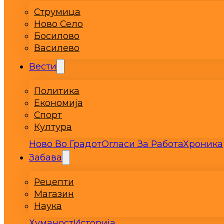
Струмица
Ново Село
Босилово
Василево
Вести
Политика
Економија
Спорт
Култура
Ново Во Градот
Огласи За Работа
Хроника
Забава
Рецепти
Магазин
Наука
Хуманост
Историја