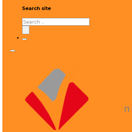
Search site
Search
×