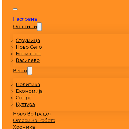
Насловна
Општини
Струмица
Ново Село
Босилово
Василево
Вести
Политика
Економија
Спорт
Култура
Ново Во Градот
Огласи За Работа
Хроника