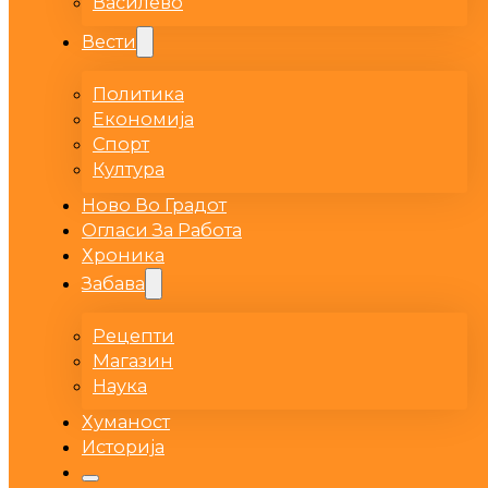
Василево
Вести
Политика
Економија
Спорт
Култура
Ново Во Градот
Огласи За Работа
Хроника
Забава
Рецепти
Магазин
Наука
Хуманост
Историја