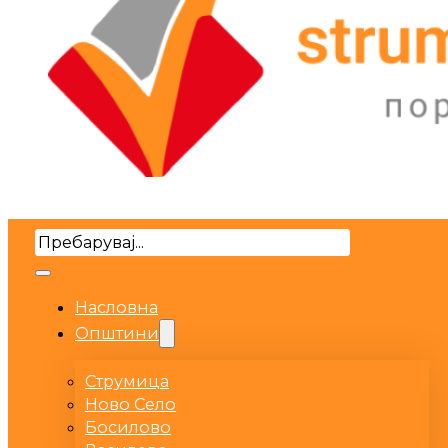
Search
Насловна
Општини
Струмица
Ново Село
Босилово