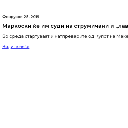
Февруари 25, 2019
Маркоски ќе им суди на струмичани и „ла
Во среда стартуваат и натпреварите од Купот на Маке
Види повеќе