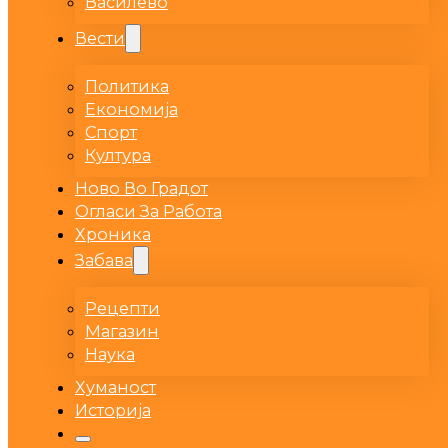
Василево
Вести
Политика
Економија
Спорт
Култура
Ново Во Градот
Огласи За Работа
Хроника
Забава
Рецепти
Магазин
Наука
Хуманост
Историја