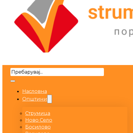
Search
Насловна
Општини
Струмица
Ново Село
Босилово