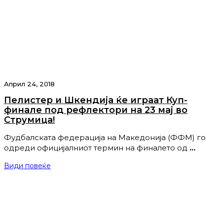
Април 24, 2018
Пелистер и Шкендија ќе играат Куп-
финале под рефлектори на 23 мај во
Струмица!
Фудбалската федерација на Македонија (ФФМ) го
одреди официјалниот термин на финалето од
…
Види повеќе