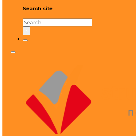
Search site
Search
×