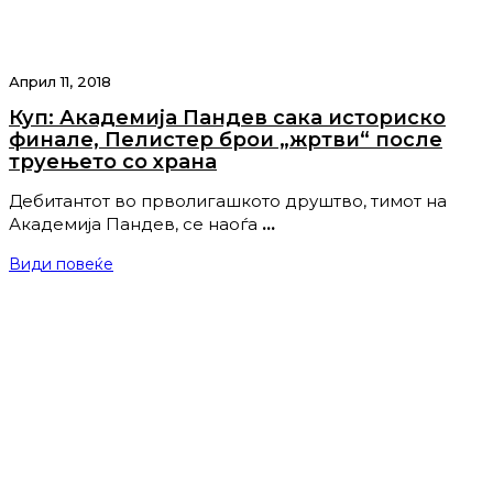
Април 11, 2018
Куп: Академија Пандев сака историско
финале, Пелистер брои „жртви“ после
труењето со храна
Дебитантот во прволигашкото друштво, тимот на
Академија Пандев, се наоѓа
…
Види повеќе