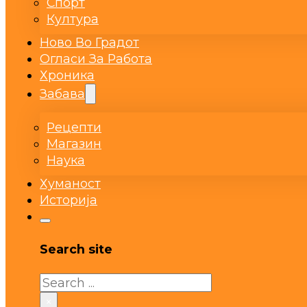
Спорт
Култура
Ново Во Градот
Огласи За Работа
Хроника
Забава
Рецепти
Магазин
Наука
Хуманост
Историја
Search site
Search
×