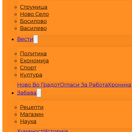
Струмица
Ново Село
Босилово
Василево
Вести
Политика
Економија
Спорт
Култура
Ново Во Градот
Огласи За Работа
Хроника
Забава
Рецепти
Магазин
Наука
Хуманост
Историја