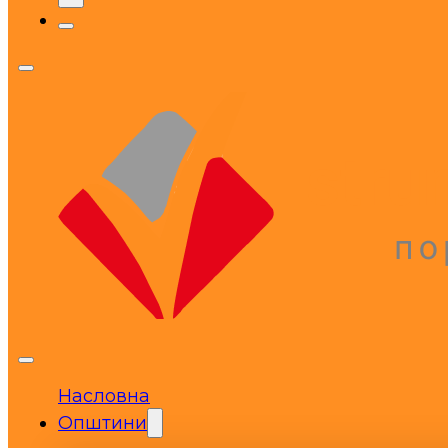
Насловна
Општини