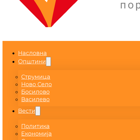
Насловна
Општини
Струмица
Ново Село
Босилово
Василево
Вести
Политика
Економија