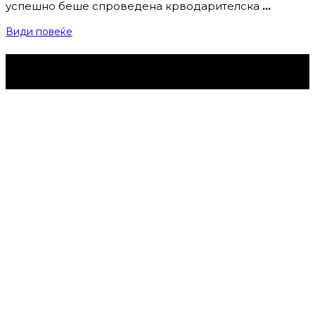
успешно беше спроведена крводарителска
…
Види повеќе
Струмица Денес © 2024