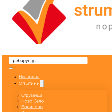
Search
Насловна
Општини
Струмица
Ново Село
Босилово