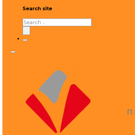
Search site
Search
×