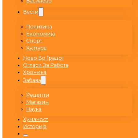
Василево
Вести
Политика
Економија
Спорт
Култура
Ново Во Градот
Огласи За Работа
Хроника
Забава
Рецепти
Магазин
Наука
Хуманост
Историја