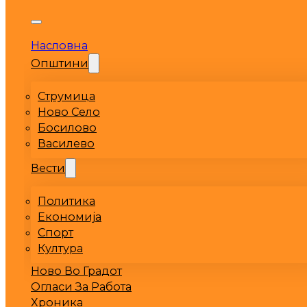
Насловна
Општини
Струмица
Ново Село
Босилово
Василево
Вести
Политика
Економија
Спорт
Култура
Ново Во Градот
Огласи За Работа
Хроника