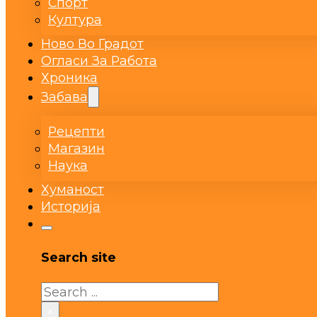
Спорт
Култура
Ново Во Градот
Огласи За Работа
Хроника
Забава
Рецепти
Магазин
Наука
Хуманост
Историја
Search site
Search
×