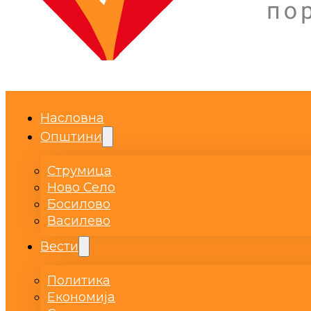
Насловна
Општини
Струмица
Ново Село
Босилово
Василево
Вести
Политика
Економија