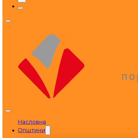
Насловна
Општини