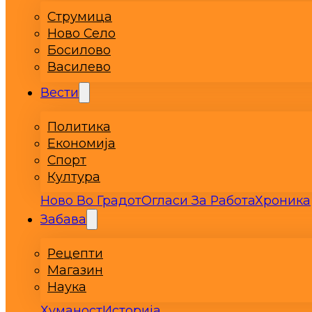
Струмица
Ново Село
Босилово
Василево
Вести
Политика
Економија
Спорт
Култура
Ново Во Градот
Огласи За Работа
Хроника
Забава
Рецепти
Магазин
Наука
Хуманост
Историја