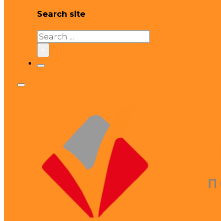
Search site
Search
×