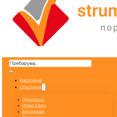
Search
Насловна
Општини
Струмица
Ново Село
Босилово