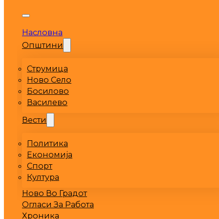
Насловна
Општини
Струмица
Ново Село
Босилово
Василево
Вести
Политика
Економија
Спорт
Култура
Ново Во Градот
Огласи За Работа
Хроника