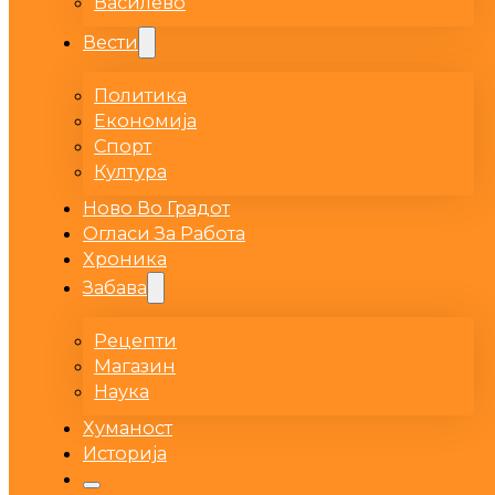
Василево
Вести
Политика
Економија
Спорт
Култура
Ново Во Градот
Огласи За Работа
Хроника
Забава
Рецепти
Магазин
Наука
Хуманост
Историја