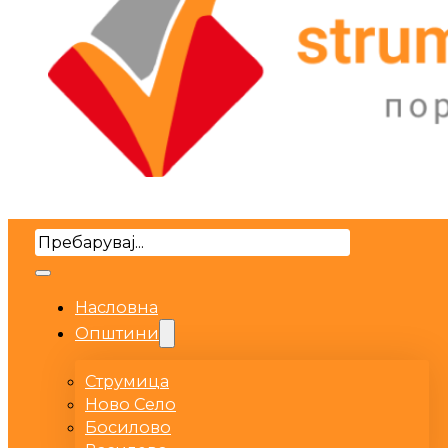
Search
Насловна
Општини
Струмица
Ново Село
Босилово