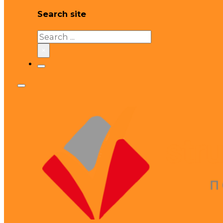
Search site
Search
×