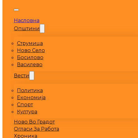
Насловна
Општини
Струмица
Ново Село
Босилово
Василево
Вести
Политика
Економија
Спорт
Култура
Ново Во Градот
Огласи За Работа
Хроника