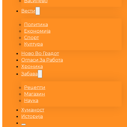
Василево
Вести
Политика
Економија
Спорт
Култура
Ново Во Градот
Огласи За Работа
Хроника
Забава
Рецепти
Магазин
Наука
Хуманост
Историја