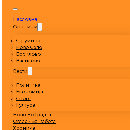
Насловна
Општини
Струмица
Ново Село
Босилово
Василево
Вести
Политика
Економија
Спорт
Култура
Ново Во Градот
Огласи За Работа
Хроника