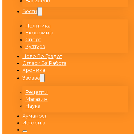
Василево
Вести
Политика
Економија
Спорт
Култура
Ново Во Градот
Огласи За Работа
Хроника
Забава
Рецепти
Магазин
Наука
Хуманост
Историја