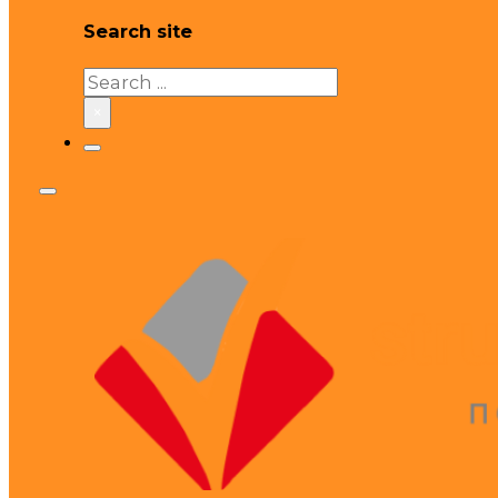
Search site
Search
×