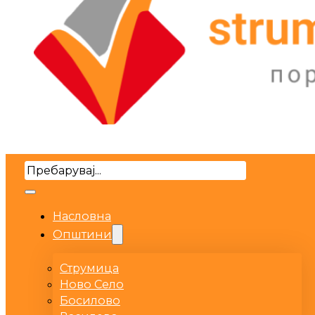
Search
Насловна
Општини
Струмица
Ново Село
Босилово