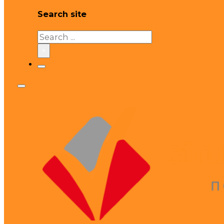
Search site
Search
×