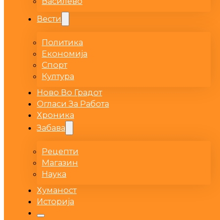
Василево
Вести
Политика
Економија
Спорт
Култура
Ново Во Градот
Огласи За Работа
Хроника
Забава
Рецепти
Магазин
Наука
Хуманост
Историја