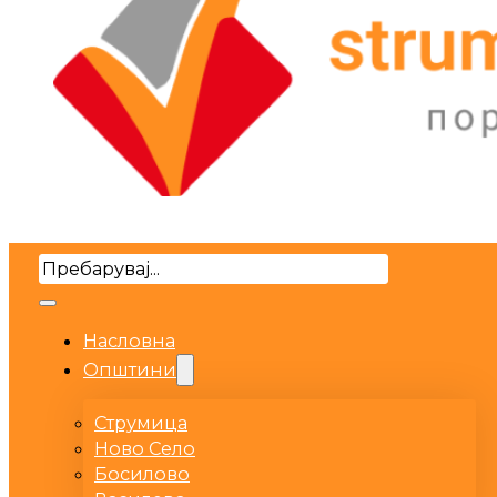
Search
Насловна
Општини
Струмица
Ново Село
Босилово