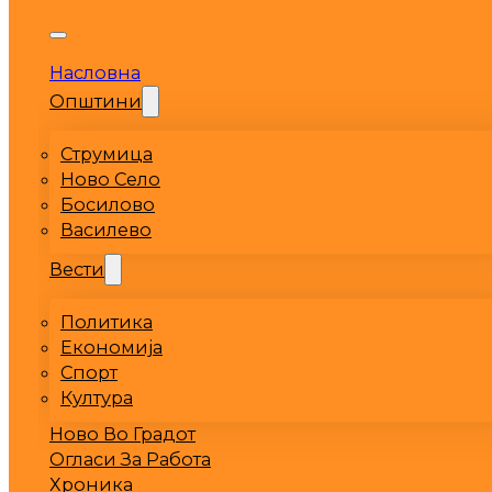
Насловна
Општини
Струмица
Ново Село
Босилово
Василево
Вести
Политика
Економија
Спорт
Култура
Ново Во Градот
Огласи За Работа
Хроника