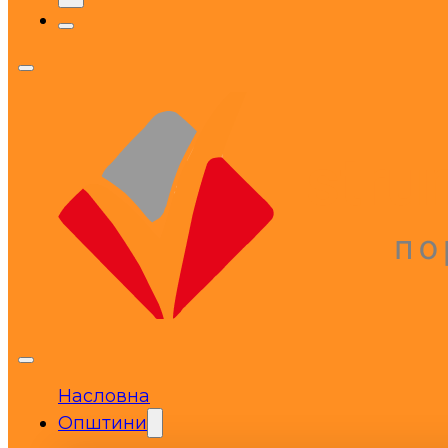
Насловна
Општини