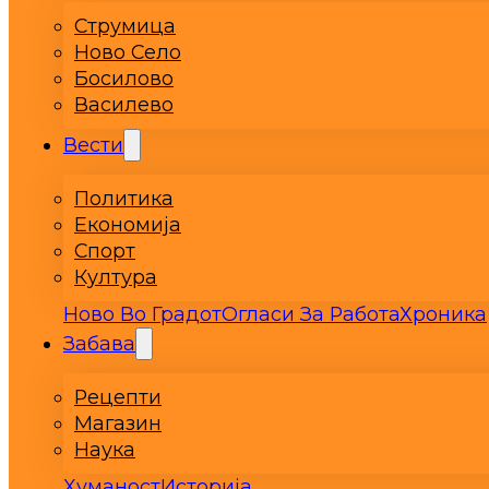
Струмица
Ново Село
Босилово
Василево
Вести
Политика
Економија
Спорт
Култура
Ново Во Градот
Огласи За Работа
Хроника
Забава
Рецепти
Магазин
Наука
Хуманост
Историја