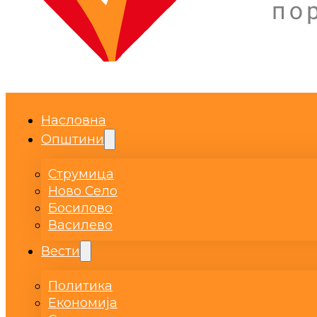
Насловна
Општини
Струмица
Ново Село
Босилово
Василево
Вести
Политика
Економија