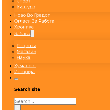
Спорт
Култура
Ново Во Градот
Огласи За Работа
Хроника
Забава
Рецепти
Магазин
Наука
Хуманост
Историја
Search site
Search
×