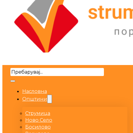
Search
Насловна
Општини
Струмица
Ново Село
Босилово