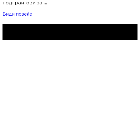
подгрантови за
…
Види повеќе
Струмица Денес © 2024