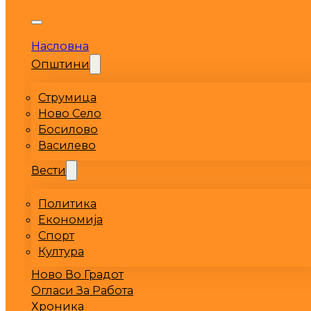
Насловна
Општини
Струмица
Ново Село
Босилово
Василево
Вести
Политика
Економија
Спорт
Култура
Ново Во Градот
Огласи За Работа
Хроника