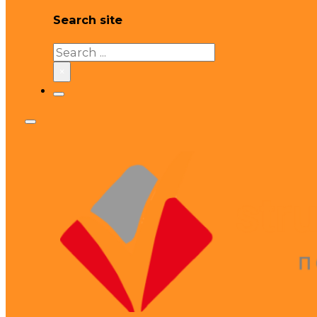
Search site
Search
×