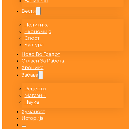
Василево
Вести
Политика
Економија
Спорт
Култура
Ново Во Градот
Огласи За Работа
Хроника
Забава
Рецепти
Магазин
Наука
Хуманост
Историја