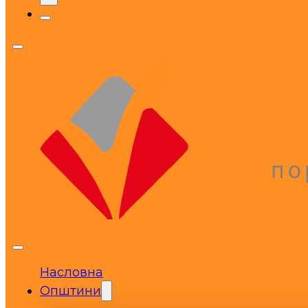
Насловна
Општини