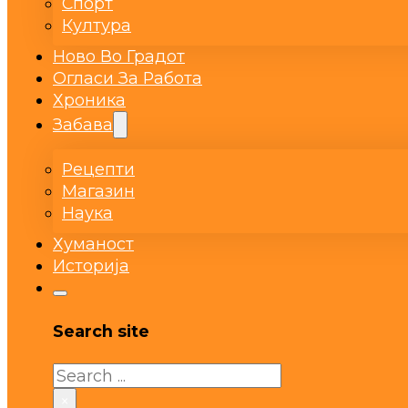
Спорт
Култура
Ново Во Градот
Огласи За Работа
Хроника
Забава
Рецепти
Магазин
Наука
Хуманост
Историја
Search site
Search
×