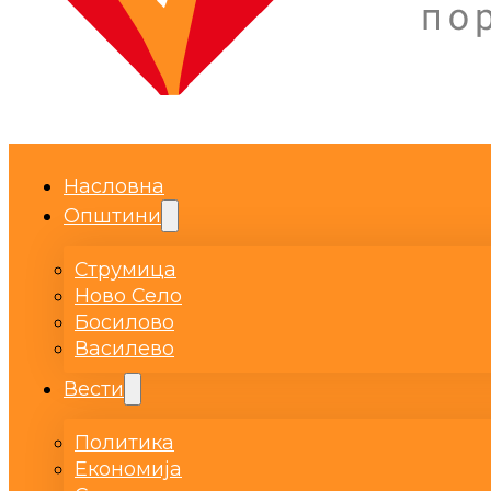
Насловна
Општини
Струмица
Ново Село
Босилово
Василево
Вести
Политика
Економија