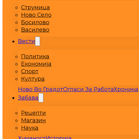
Струмица
Ново Село
Босилово
Василево
Вести
Политика
Економија
Спорт
Култура
Ново Во Градот
Огласи За Работа
Хроника
Забава
Рецепти
Магазин
Наука
Хуманост
Историја