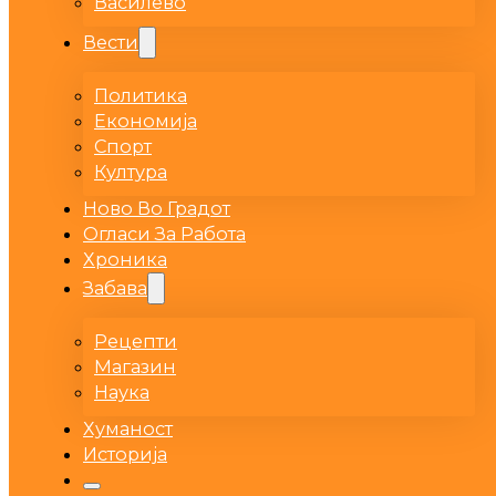
Василево
Вести
Политика
Економија
Спорт
Култура
Ново Во Градот
Огласи За Работа
Хроника
Забава
Рецепти
Магазин
Наука
Хуманост
Историја