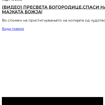
(ВИДЕО) ПРЕСВЕТА БОГОРОДИЦЕ,СПАСИ Н
МАЈКАТА БОЖЈА!
Во спомен на пристигнувањето на копијата од чудотв
Види повеќе
Струмица Денес © 2024