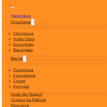
Насловна
Општини
Струмица
Ново Село
Босилово
Василево
Вести
Политика
Економија
Спорт
Култура
Ново Во Градот
Огласи За Работа
Хроника