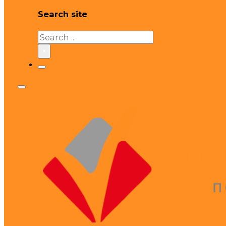
Search site
Search
×