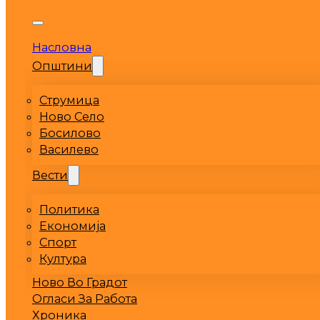
Насловна
Општини
Струмица
Ново Село
Босилово
Василево
Вести
Политика
Економија
Спорт
Култура
Ново Во Градот
Огласи За Работа
Хроника