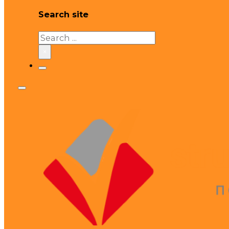
Search site
Search
×