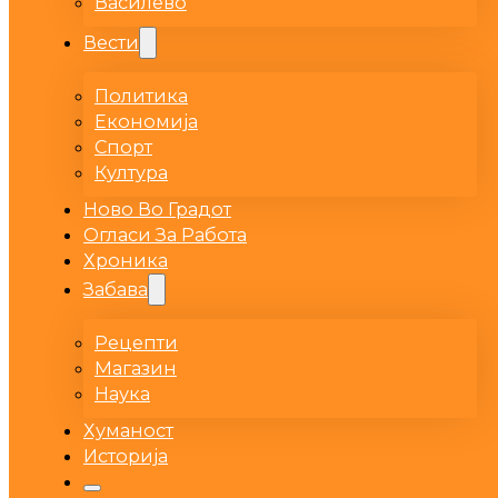
Василево
Вести
Политика
Економија
Спорт
Култура
Ново Во Градот
Огласи За Работа
Хроника
Забава
Рецепти
Магазин
Наука
Хуманост
Историја