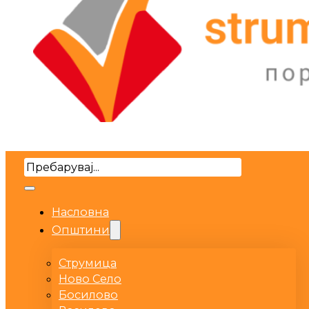
Search
Насловна
Општини
Струмица
Ново Село
Босилово