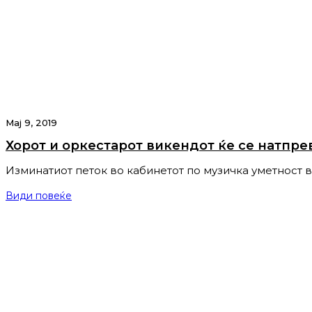
Мај 9, 2019
Хорот и оркестарот викендот ќе се натпре
Изминатиот петок во кабинетот по музичка уметност 
Види повеќе