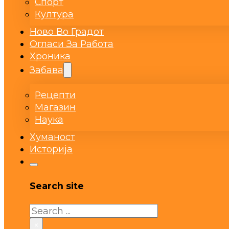
Спорт
Култура
Ново Во Градот
Огласи За Работа
Хроника
Забава
Рецепти
Магазин
Наука
Хуманост
Историја
Search site
Search
×