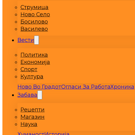
Струмица
Ново Село
Босилово
Василево
Вести
Политика
Економија
Спорт
Култура
Ново Во Градот
Огласи За Работа
Хроника
Забава
Рецепти
Магазин
Наука
Хуманост
Историја