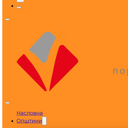
Насловна
Општини