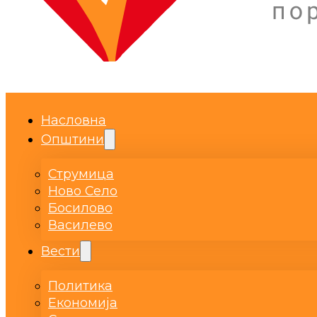
Насловна
Општини
Струмица
Ново Село
Босилово
Василево
Вести
Политика
Економија