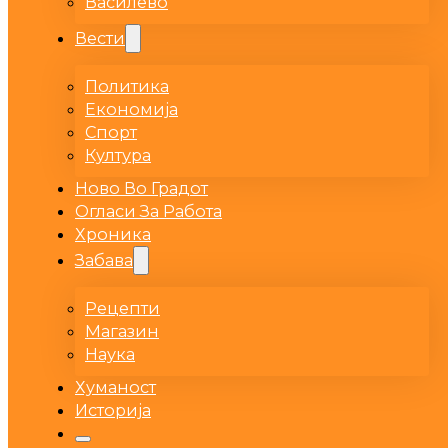
Василево
Вести
Политика
Економија
Спорт
Култура
Ново Во Градот
Огласи За Работа
Хроника
Забава
Рецепти
Магазин
Наука
Хуманост
Историја