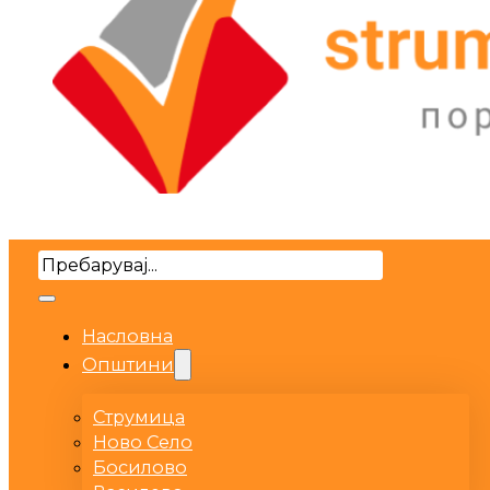
Search
Насловна
Општини
Струмица
Ново Село
Босилово