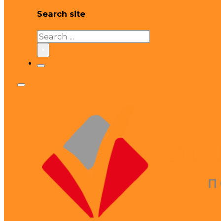
Search site
Search
×