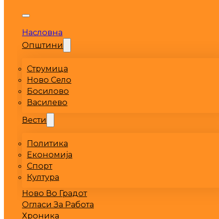
Насловна
Општини
Струмица
Ново Село
Босилово
Василево
Вести
Политика
Економија
Спорт
Култура
Ново Во Градот
Огласи За Работа
Хроника