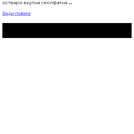
оствари вкупна сеопфатна
…
Види повеќе
Струмица Денес © 2024