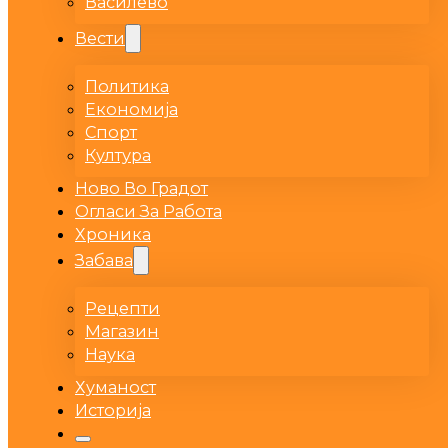
Василево
Вести
Политика
Економија
Спорт
Култура
Ново Во Градот
Огласи За Работа
Хроника
Забава
Рецепти
Магазин
Наука
Хуманост
Историја