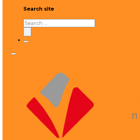
Search site
Search
×