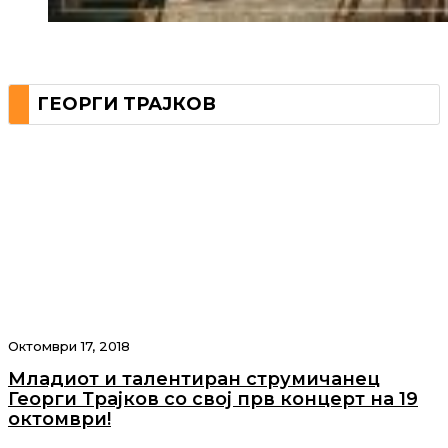
ГЕОРГИ ТРАЈКОВ
Октомври 17, 2018
Младиот и талентиран струмичанец
Георги Трајков со свој прв концерт на 19
октомври!