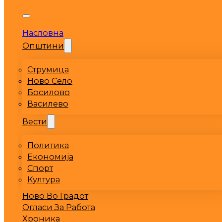
Насловна
Општини
Струмица
Ново Село
Босилово
Василево
Вести
Политика
Економија
Спорт
Култура
Ново Во Градот
Огласи За Работа
Хроника