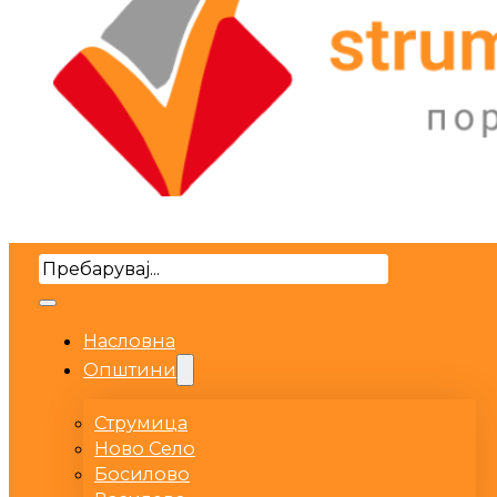
Search
Насловна
Општини
Струмица
Ново Село
Босилово