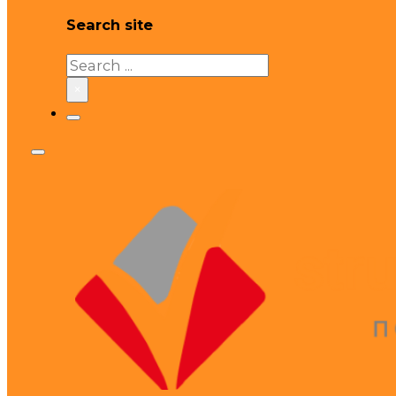
Search site
Search
×