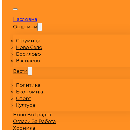
Насловна
Општини
Струмица
Ново Село
Босилово
Василево
Вести
Политика
Економија
Спорт
Култура
Ново Во Градот
Огласи За Работа
Хроника