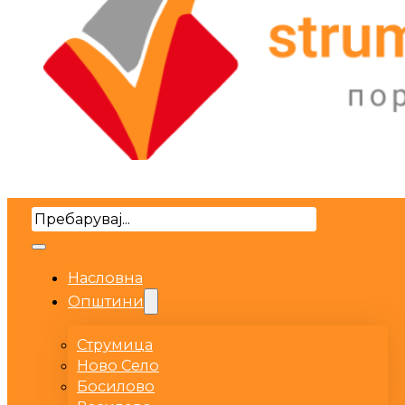
Search
Насловна
Општини
Струмица
Ново Село
Босилово