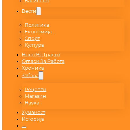
Василево
Вести
Политика
Економија
Спорт
Култура
Ново Во Градот
Огласи За Работа
Хроника
Забава
Рецепти
Магазин
Наука
Хуманост
Историја