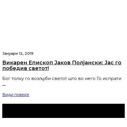
Јануари 12, 2019
Викарен Епископ Јаков Полјански: Јас го
победив светот!
Бог толку го возљуби светот што во него Го испрати
…
Види повеќе
Струмица Денес © 2024