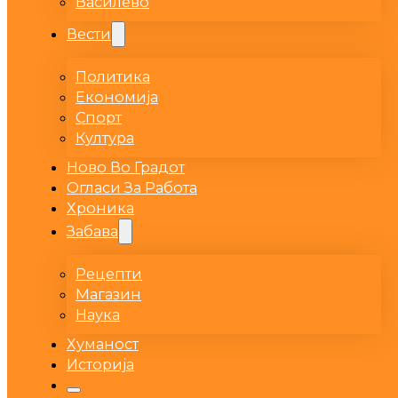
Василево
Вести
Политика
Економија
Спорт
Култура
Ново Во Градот
Огласи За Работа
Хроника
Забава
Рецепти
Магазин
Наука
Хуманост
Историја