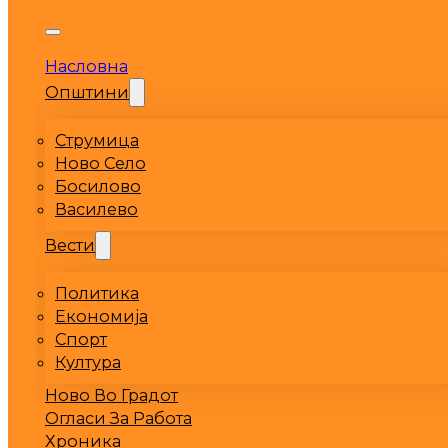
Насловна
Општини
Струмица
Ново Село
Босилово
Василево
Вести
Политика
Економија
Спорт
Култура
Ново Во Градот
Огласи За Работа
Хроника