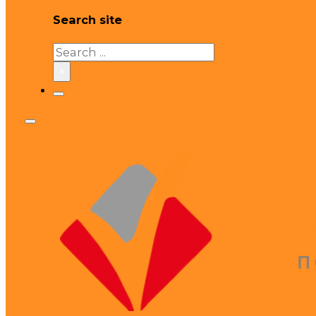
Search site
Search
×