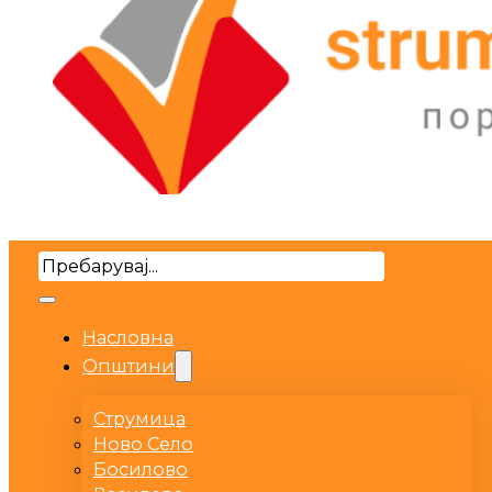
Search
Насловна
Општини
Струмица
Ново Село
Босилово