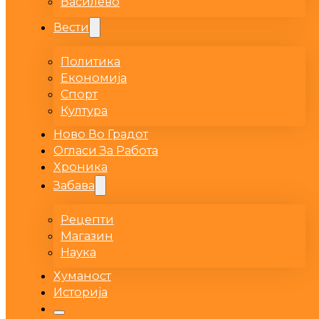
Василево
Вести
Политика
Економија
Спорт
Култура
Ново Во Градот
Огласи За Работа
Хроника
Забава
Рецепти
Магазин
Наука
Хуманост
Историја