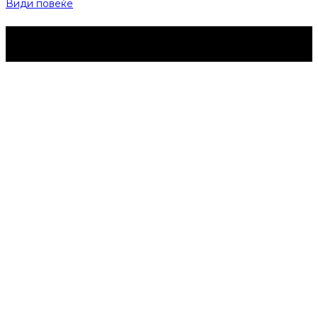
Види повеќе
Струмица Денес © 2024