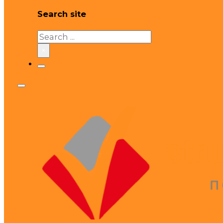
Search site
Search
×