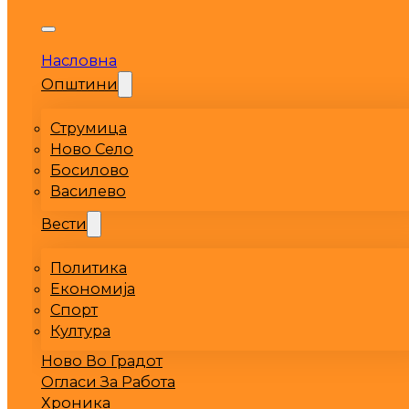
Насловна
Општини
Струмица
Ново Село
Босилово
Василево
Вести
Политика
Економија
Спорт
Култура
Ново Во Градот
Огласи За Работа
Хроника