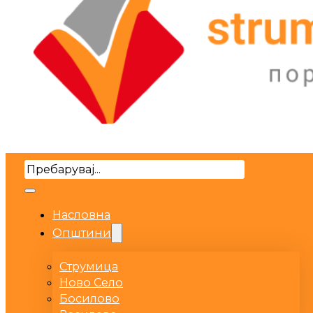
Search
Насловна
Општини
Струмица
Ново Село
Босилово