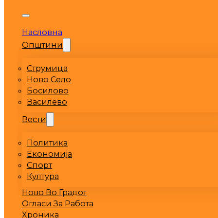
Насловна
Општини
Струмица
Ново Село
Босилово
Василево
Вести
Политика
Економија
Спорт
Култура
Ново Во Градот
Огласи За Работа
Хроника