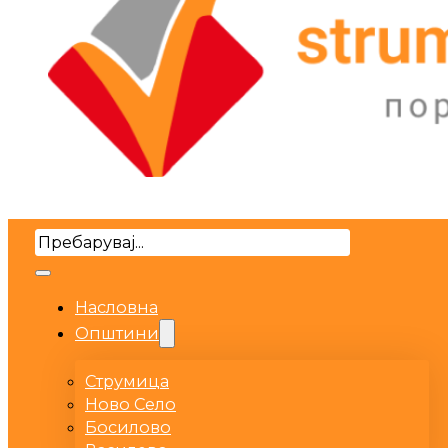
Search
Насловна
Општини
Струмица
Ново Село
Босилово