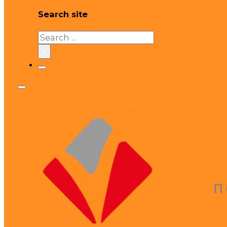
Search site
Search
×