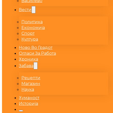
Василево
Вести
Политика
Економија
Спорт
Култура
Ново Во Градот
Огласи За Работа
Хроника
Забава
Рецепти
Магазин
Наука
Хуманост
Историја