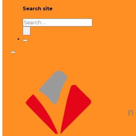
Search site
Search
×