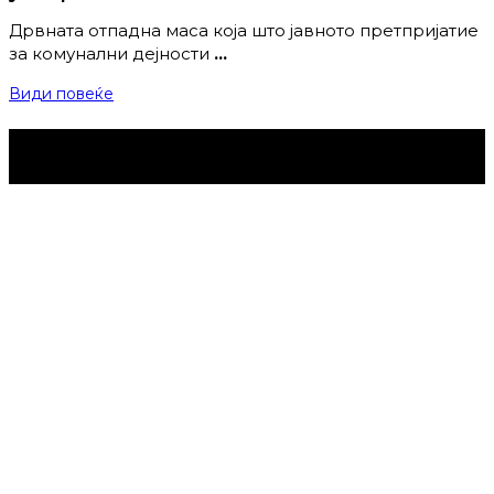
Дрвната отпадна маса која што јавното претпријатие
за комунални дејности
…
Види повеќе
Струмица Денес © 2024