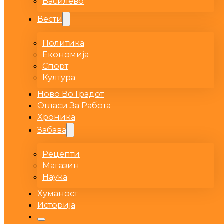
Василево
Вести
Политика
Економија
Спорт
Култура
Ново Во Градот
Огласи За Работа
Хроника
Забава
Рецепти
Магазин
Наука
Хуманост
Историја