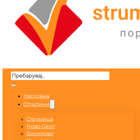
Search
Насловна
Општини
Струмица
Ново Село
Босилово