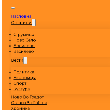
Насловна
Општини
Струмица
Ново Село
Босилово
Василево
Вести
Политика
Економија
Спорт
Култура
Ново Во Градот
Огласи За Работа
Хроника