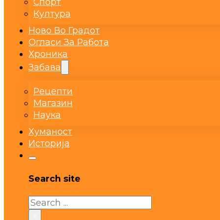
Спорт
Култура
Ново Во Градот
Огласи За Работа
Хроника
Забава
Рецепти
Магазин
Наука
Хуманост
Историја
Search site
Search
×