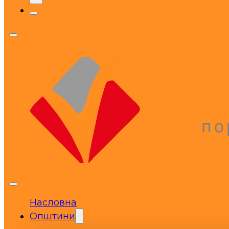
Насловна
Општини