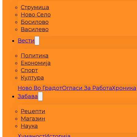
Струмица
Ново Село
Босилово
Василево
Вести
Политика
Економија
Спорт
Култура
Ново Во Градот
Огласи За Работа
Хроника
Забава
Рецепти
Магазин
Наука
Хуманост
Историја