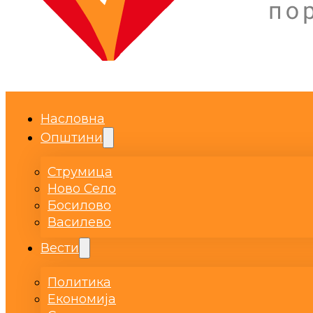
Насловна
Општини
Струмица
Ново Село
Босилово
Василево
Вести
Политика
Економија