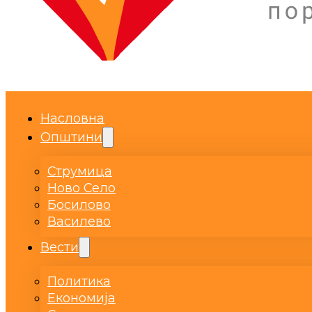
Насловна
Општини
Струмица
Ново Село
Босилово
Василево
Вести
Политика
Економија