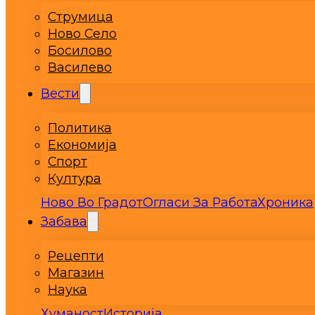
Струмица
Ново Село
Босилово
Василево
Вести
Политика
Економија
Спорт
Култура
Ново Во Градот
Огласи За Работа
Хроника
Забава
Рецепти
Магазин
Наука
Хуманост
Историја