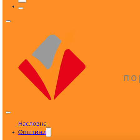
Насловна
Општини