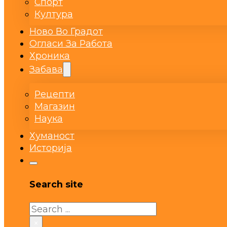
Спорт
Култура
Ново Во Градот
Огласи За Работа
Хроника
Забава
Рецепти
Магазин
Наука
Хуманост
Историја
Search site
Search
×