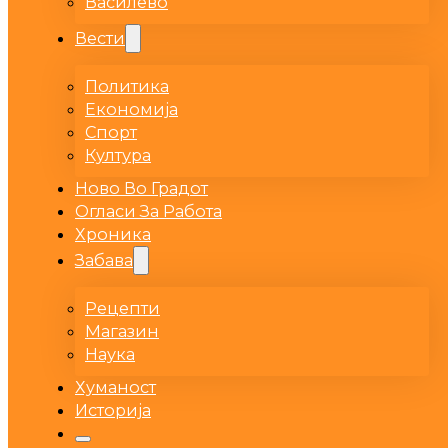
Василево
Вести
Политика
Економија
Спорт
Култура
Ново Во Градот
Огласи За Работа
Хроника
Забава
Рецепти
Магазин
Наука
Хуманост
Историја