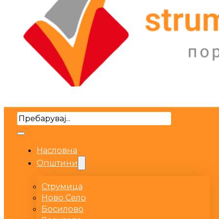
Search
Насловна
Општини
Струмица
Ново Село
Босилово