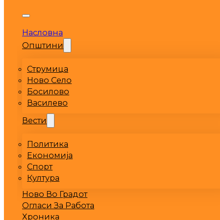
Насловна
Општини
Струмица
Ново Село
Босилово
Василево
Вести
Политика
Економија
Спорт
Култура
Ново Во Градот
Огласи За Работа
Хроника