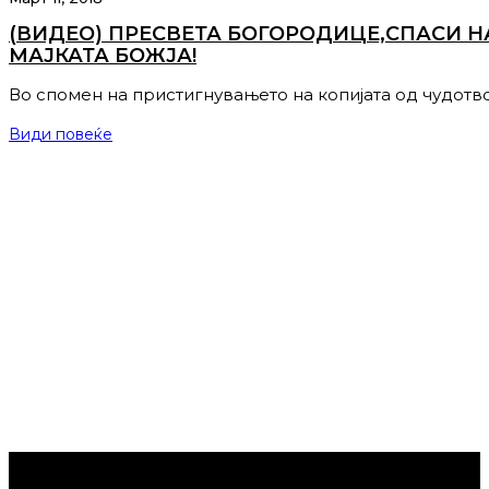
(ВИДЕО) ПРЕСВЕТА БОГОРОДИЦЕ,СПАСИ Н
МАЈКАТА БОЖЈА!
Во спомен на пристигнувањето на копијата од чудотв
Види повеќе
Струмица Денес © 2024