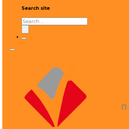
Search site
Search
×