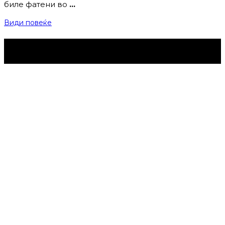
биле фатени во
…
Види повеќе
Струмица Денес © 2024