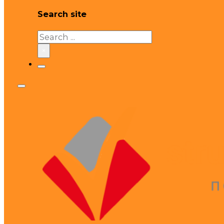
Search site
Search
×