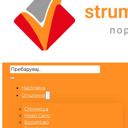
Search
Насловна
Општини
Струмица
Ново Село
Босилово