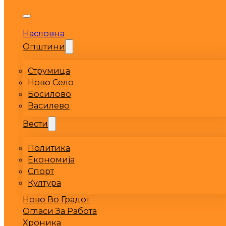
Насловна
Општини
Струмица
Ново Село
Босилово
Василево
Вести
Политика
Економија
Спорт
Култура
Ново Во Градот
Огласи За Работа
Хроника