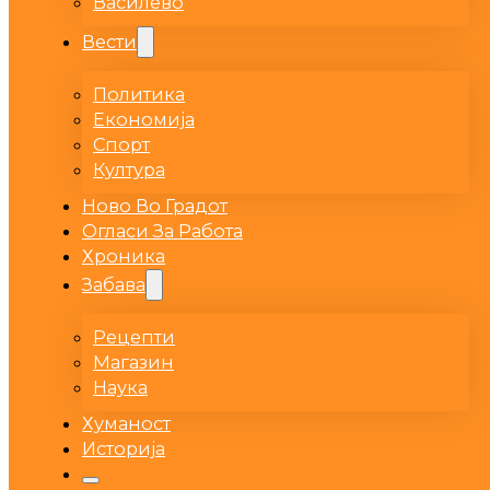
Василево
Вести
Политика
Економија
Спорт
Култура
Ново Во Градот
Огласи За Работа
Хроника
Забава
Рецепти
Магазин
Наука
Хуманост
Историја