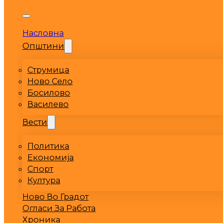
Насловна
Општини
Струмица
Ново Село
Босилово
Василево
Вести
Политика
Економија
Спорт
Култура
Ново Во Градот
Огласи За Работа
Хроника