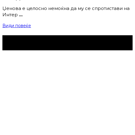
Џенова e целосно немоќна да му се спротистави на
Интер
…
Види повеќе
Струмица Денес © 2024