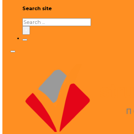
Search site
Search
×