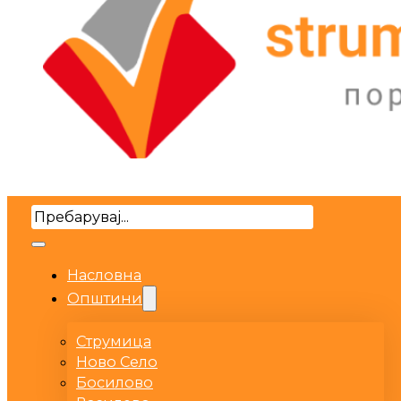
Search
Насловна
Општини
Струмица
Ново Село
Босилово