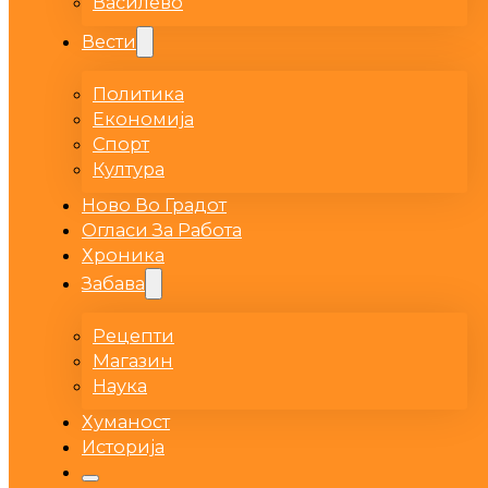
Василево
Вести
Политика
Економија
Спорт
Култура
Ново Во Градот
Огласи За Работа
Хроника
Забава
Рецепти
Магазин
Наука
Хуманост
Историја