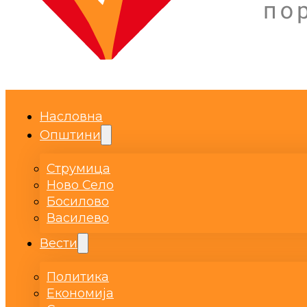
Насловна
Општини
Струмица
Ново Село
Босилово
Василево
Вести
Политика
Економија