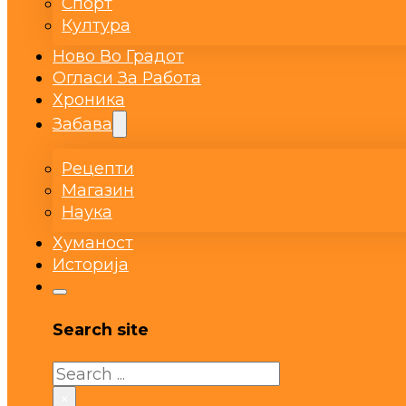
Спорт
Култура
Ново Во Градот
Огласи За Работа
Хроника
Забава
Рецепти
Магазин
Наука
Хуманост
Историја
Search site
Search
×