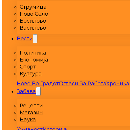
Струмица
Ново Село
Босилово
Василево
Вести
Политика
Економија
Спорт
Култура
Ново Во Градот
Огласи За Работа
Хроника
Забава
Рецепти
Магазин
Наука
Хуманост
Историја