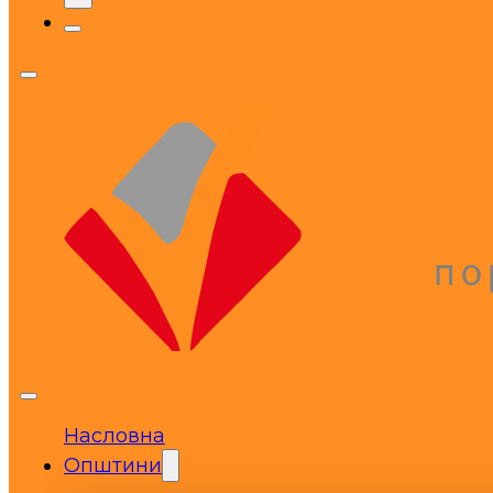
Насловна
Општини