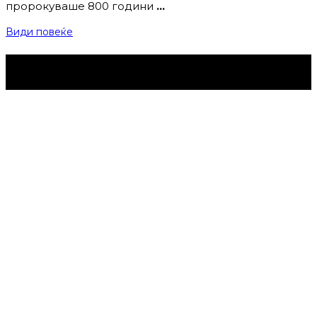
пророкуваше 800 години
…
Види повеќе
Струмица Денес © 2024