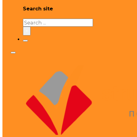
Search site
Search
×