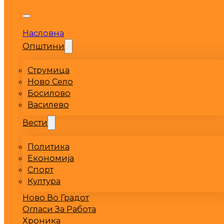
Насловна
Општини
Струмица
Ново Село
Босилово
Василево
Вести
Политика
Економија
Спорт
Култура
Ново Во Градот
Огласи За Работа
Хроника