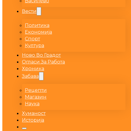
Василево
Вести
Политика
Економија
Спорт
Култура
Ново Во Градот
Огласи За Работа
Хроника
Забава
Рецепти
Магазин
Наука
Хуманост
Историја