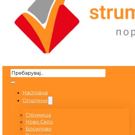
Search
Насловна
Општини
Струмица
Ново Село
Босилово