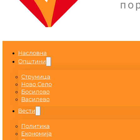
Насловна
Општини
Струмица
Ново Село
Босилово
Василево
Вести
Политика
Економија