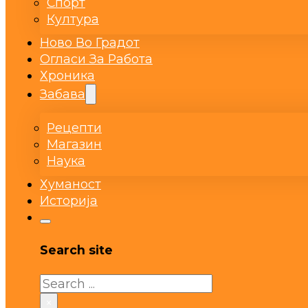
Спорт
Култура
Ново Во Градот
Огласи За Работа
Хроника
Забава
Рецепти
Магазин
Наука
Хуманост
Историја
Search site
Search
×