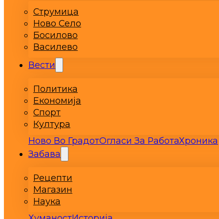
Струмица
Ново Село
Босилово
Василево
Вести
Политика
Економија
Спорт
Култура
Ново Во Градот
Огласи За Работа
Хроника
Забава
Рецепти
Магазин
Наука
Хуманост
Историја