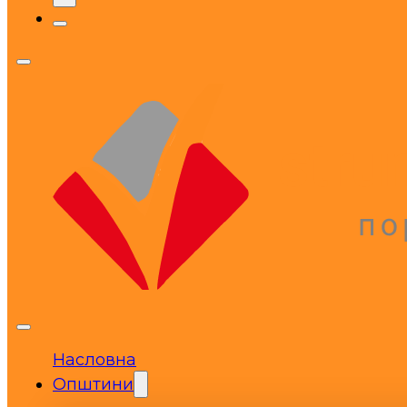
Насловна
Општини