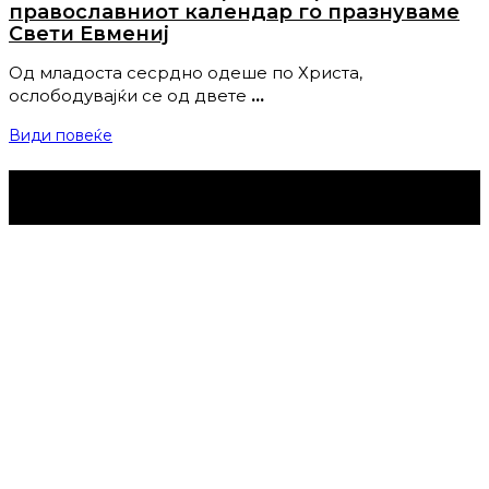
православниот календар го празнуваме
Свети Евмениј
Од младоста сесрдно одеше по Христа,
ослободувајќи се од двете
…
Види повеќе
Струмица Денес © 2024