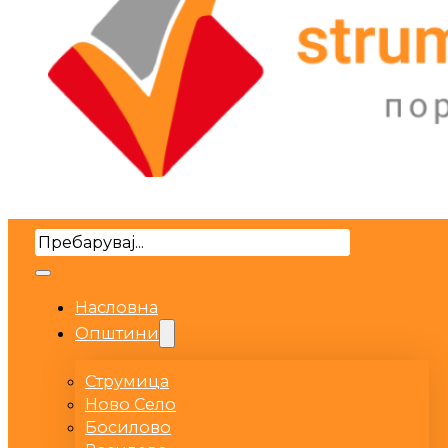
Search
Насловна
Општини
Струмица
Ново Село
Босилово