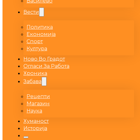
Василево
Вести
Политика
Економија
Спорт
Култура
Ново Во Градот
Огласи За Работа
Хроника
Забава
Рецепти
Магазин
Наука
Хуманост
Историја