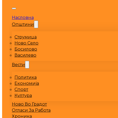
Насловна
Општини
Струмица
Ново Село
Босилово
Василево
Вести
Политика
Економија
Спорт
Култура
Ново Во Градот
Огласи За Работа
Хроника