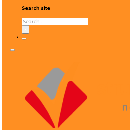
Search site
Search
×