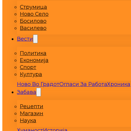
Струмица
Ново Село
Босилово
Василево
Вести
Политика
Економија
Спорт
Култура
Ново Во Градот
Огласи За Работа
Хроника
Забава
Рецепти
Магазин
Наука
Хуманост
Историја