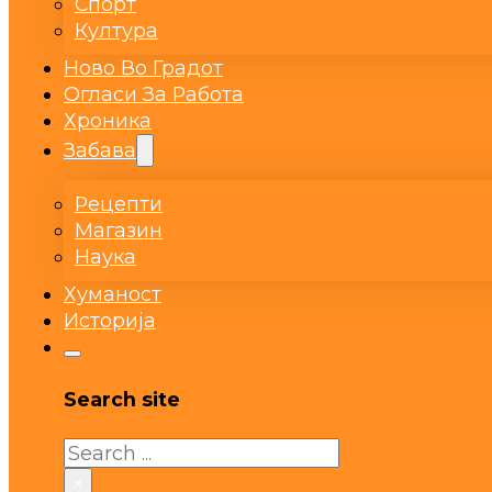
Спорт
Култура
Ново Во Градот
Огласи За Работа
Хроника
Забава
Рецепти
Магазин
Наука
Хуманост
Историја
Search site
Search
×