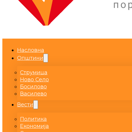
Насловна
Општини
Струмица
Ново Село
Босилово
Василево
Вести
Политика
Економија