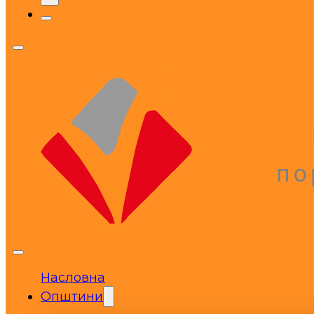
Насловна
Општини