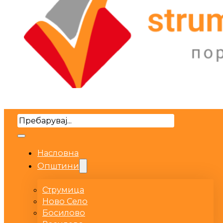
Search
Насловна
Општини
Струмица
Ново Село
Босилово