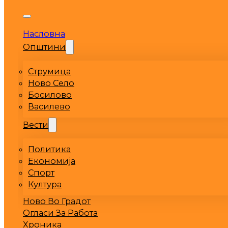
Насловна
Општини
Струмица
Ново Село
Босилово
Василево
Вести
Политика
Економија
Спорт
Култура
Ново Во Градот
Огласи За Работа
Хроника