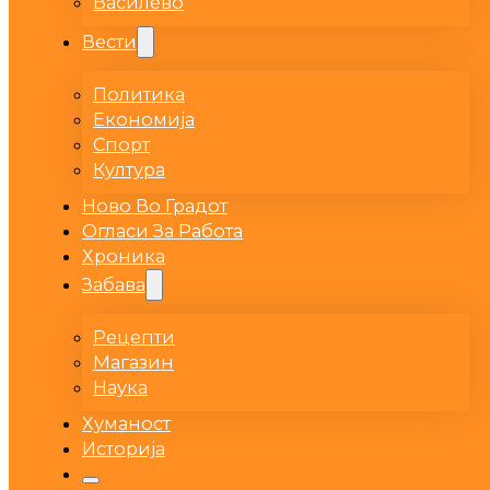
Василево
Вести
Политика
Економија
Спорт
Култура
Ново Во Градот
Огласи За Работа
Хроника
Забава
Рецепти
Магазин
Наука
Хуманост
Историја