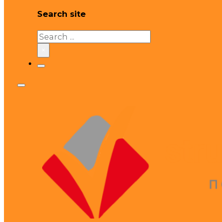
Search site
Search
×