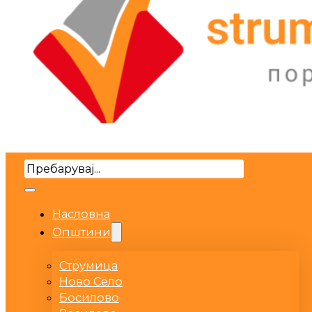
Search
Насловна
Општини
Струмица
Ново Село
Босилово