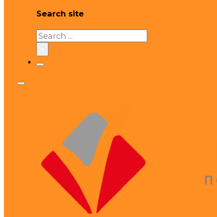
Search site
Search
×