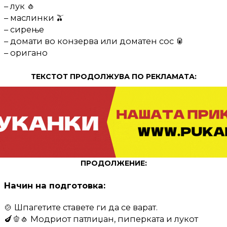
– лук 🧄
– маслинки 🫒
– сирење
– домати во конзерва или доматен сос 🥫
– оригано
ТЕКСТОТ ПРОДОЛЖУВА ПО РЕКЛАМАТА:
ПРОДОЛЖЕНИЕ:
Начин на подготовка:
🍲 Шпагетите ставете ги да се варат.
🍆🫑🧄 Модриот патлиџан, пиперката и лукот