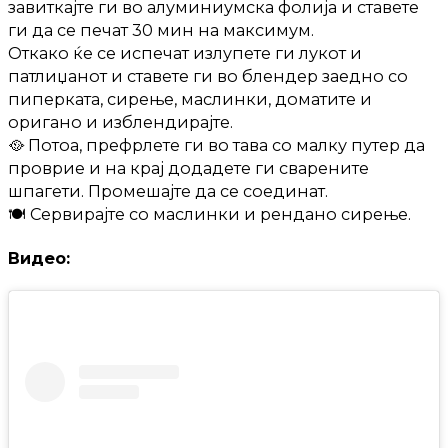
завиткајте ги во алуминиумска фолија и ставете
ги да се печат 30 мин на максимум.
Откако ќе се испечат излупете ги лукот и
патлиџанот и ставете ги во блендер заедно со
пиперката, сирење, маслинки, доматите и
оригано и изблендирајте.
🥘 Потоа, префрлете ги во тава со малку путер да
проврие и на крај додадете ги сварените
шпагети. Промешајте да се соединат.
🍽️ Сервирајте со маслинки и рендано сирење.
Видео: