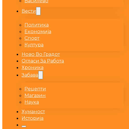
Василево
Вести
Политика
Економија
Спорт
Култура
Ново Во Градот
Огласи За Работа
Хроника
Забава
Рецепти
Магазин
Наука
Хуманост
Историја