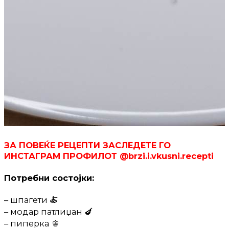
ЗА ПОВЕЌЕ РЕЦЕПТИ ЗАСЛЕДЕТЕ ГО
ИНСТАГРАМ ПРОФИЛОТ @brzi.i.vkusni.recepti
Потребни состојки:
– шпагети 🍝
– модар патлиџан 🍆
– пиперка 🫑