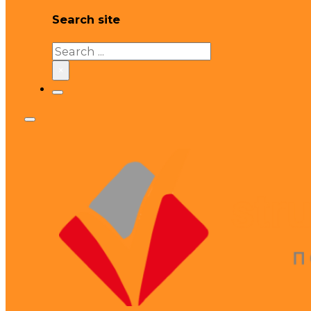
Search site
Search
×