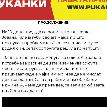
ПРОДОЛЖЕНИЕ:
На 10 дена пред да се роди неговата ќерка
Јована, Тале ја губи својата мајка, по што
почнуваат проблемите. Иако се венчал и му се
родил син, сепак сопругата решила го напушти.
– Млекото често го заменува со сокче. А, храната
потребна за раст на децата ја заменува со супа.
Често ги заигрува за да не мислат и да не
прашуваат каде е мајка им, но, и за да не мислат
дека се гладни. Сака да работи и им обезбеди
иднина. А, нема да преживее, се вели во објавата
на „Срце на дланка“.