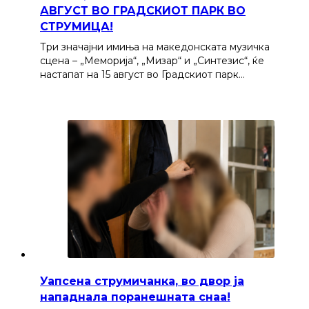
АВГУСТ ВО ГРАДСКИОТ ПАРК ВО
СТРУМИЦА!
Три значајни имиња на македонската музичка
сцена – „Меморија“, „Мизар“ и „Синтезис“, ќе
настапат на 15 август во Градскиот парк…
Уапсена струмичанка, во двор ја
нападнала поранешната снаа!