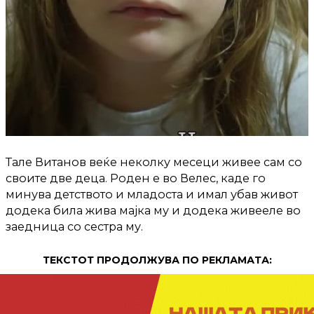
Тале Витанов веќе неколку месеци живее сам со
своите две деца. Роден е во Велес, каде го
минува детството и младоста и имал убав живот
додека била жива мајка му и додека живееле во
заедница со сестра му.
ТЕКСТОТ ПРОДОЛЖУВА ПО РЕКЛАМАТА: