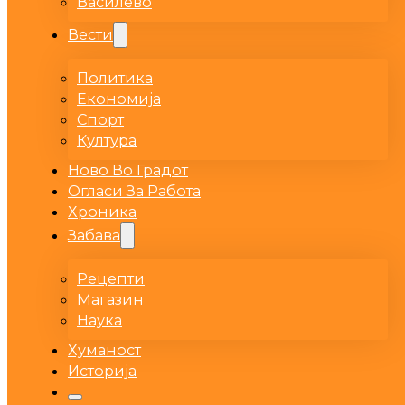
Василево
Вести
Политика
Економија
Спорт
Култура
Ново Во Градот
Огласи За Работа
Хроника
Забава
Рецепти
Магазин
Наука
Хуманост
Историја