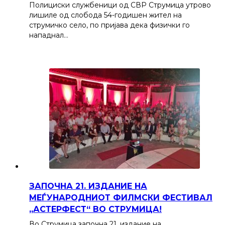
Полициски службеници од СВР Струмица утрово
лишиле од слобода 54-годишен жител на
струмичко село, по пријава дека физички го
нападнал…
ЗАПОЧНА 21. ИЗДАНИЕ НА
МЕЃУНАРОДНИОТ ФИЛМСКИ ФЕСТИВАЛ
„АСТЕРФЕСТ“ ВО СТРУМИЦА!
Во Струмица започна 21. издание на