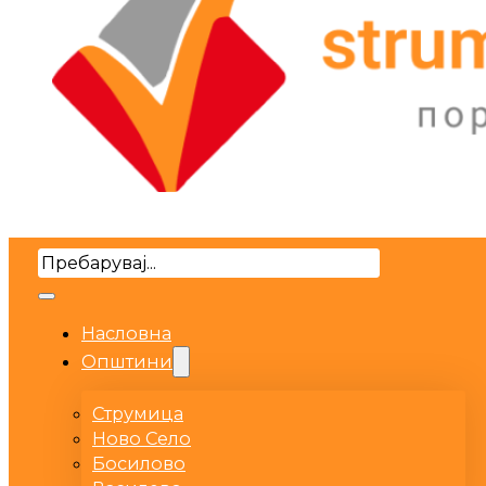
Search
Насловна
Општини
Струмица
Ново Село
Босилово