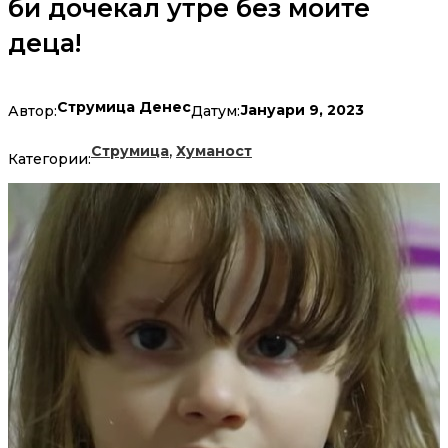
би дочекал утре без моите
деца!
Струмица Денес
Јануари 9, 2023
Автор:
Датум:
,
Струмица
Хуманост
Категории: