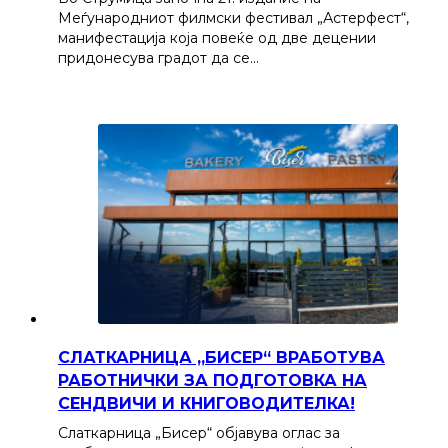
Меѓународниот филмски фестивал „Астерфест“,
манифестација која повеќе од две децении
придонесува градот да се…
СЛАТКАРНИЦА „БИСЕР“ ВРАБОТУВА
РАБОТНИЧКИ ЗА ПОДГОТОВКА НА
СЕНДВИЧИ И КНИГОВОДИТЕЛКА!
Слаткарница „Бисер“ објавува оглас за