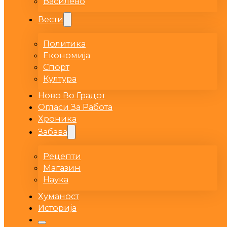
Василево
Вести
Политика
Економија
Спорт
Култура
Ново Во Градот
Огласи За Работа
Хроника
Забава
Рецепти
Магазин
Наука
Хуманост
Историја