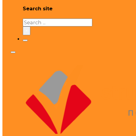
Search site
Search
×