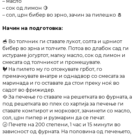
– масло
– сок од лимон 🍋
– сол, црн бибер во зрно, зачин за пилешко 🧂
Начин на подготовка:
🥣 Во толчник ги ставате лукот, солта и црниот
бибер во зрна и толчите. Потоа во длабок сад ги
истураме јогуртот, малку масло, сок од лимон и
смесата од толчникот и промешувате.
🐓 На пилето му го отсекувате грбот, го
премачкувате внатре и однадвор со смесата за
маринада и го оставате да стои преку ноќ во
садот во фрижидер.
🥘 За печење го ставате на решетката во фурната, а
под решетката во плех со хартија за печење ги
ставате компирот и морковот, зачинети со масло,
сол, црн пипер и рузмарин да се печат.
🕝 Печете на 200 степени, 1 час и 15 минути во
зависност од фурната. На половина од печењето,