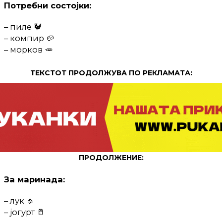
Потребни состојки:
– пиле 🐓
– компир 🥔
– морков 🥕
ТЕКСТОТ ПРОДОЛЖУВА ПО РЕКЛАМАТА:
ПРОДОЛЖЕНИЕ:
За маринада:
– лук 🧄
– јогурт 🥛