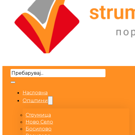
Search
Насловна
Општини
Струмица
Ново Село
Босилово