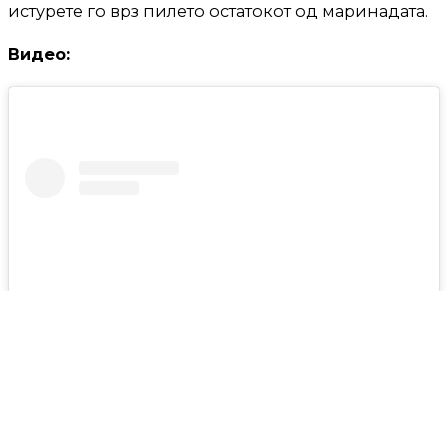
истурете го врз пилето остатокот од маринадата.
Видео:
View this post on Instagram